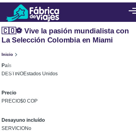
Pasar al contenido principal
Men
🇨🇴⚽ Vive la pasión mundialista con
La Selección Colombia en Miami
Ruta
Inicio
de
País
Estados Unidos
navegación
Precio
$0 COP
Desayuno incluído
No