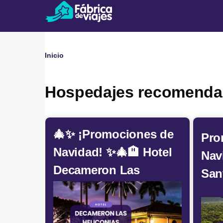
Pasar al contenido principal
Inicio
Ruta
de
Hospedajes recomend
navegación
🎄✨ ¡Promociones de
Pro
Navidad! ✨🎄🏨 Hotel
Nav
Decameron Las
San
Heliconias