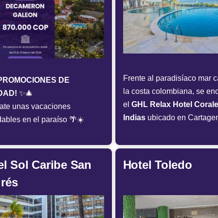
Frente al paradisíaco mar c
PROMOCIONES DE
la costa colombiana, se en
DAD!
✨🎄
el
GHL Relax Hotel Coral
ate unas vacaciones
Indias
ubicado en Cartage
dables en el paraíso 🌴☀️
el Sol Caribe San
Hotel Toledo
rés