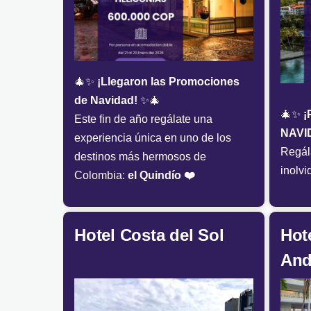
🎄✨
¡Llegaron las Promociones
de Navidad!
✨🎄
🎄✨
¡
Este fin de año regálate una
NAVI
experiencia única en uno de los
Regál
destinos más hermosos de
inolvi
Colombia:
el Quindío ❤️
Hotel Costa del Sol
Hot
And