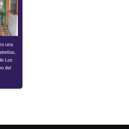
es una
trellas,
de Los
eo del