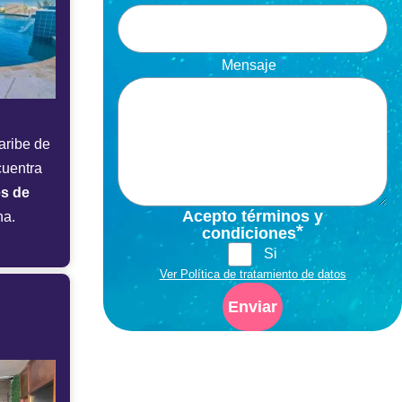
Mensaje
aribe de
cuentra
es de
Acepto términos y
na.
condiciones
Si
Ver Política de tratamiento de datos