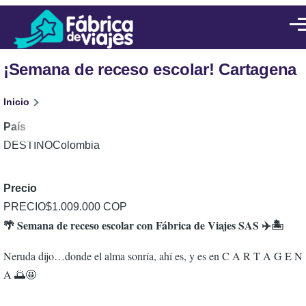
Pasar al contenido principal
Men
¡Semana de receso escolar! Cartagena
Ruta
Inicio
de
País
Colombia
navegación
Precio
$1.009.000 COP
🌴 Semana de receso escolar con Fábrica de Viajes SAS ✈️🏝️
Neruda dijo…donde el alma sonría, ahí es, y es en C A R T A G E N
A 🌅🤩