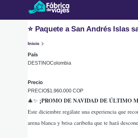
Pasar al contenido principal
⭐ Paquete a San Andrés Islas s
Inicio
Ruta
País
de
Colombia
navegación
Precio
$1.960.000 COP
¡PROMO DE NAVIDAD DE ÚLTIMO 
🎄✨
Este diciembre regálate una experiencia que reco
arena blanca y brisa caribeña que te hará descon