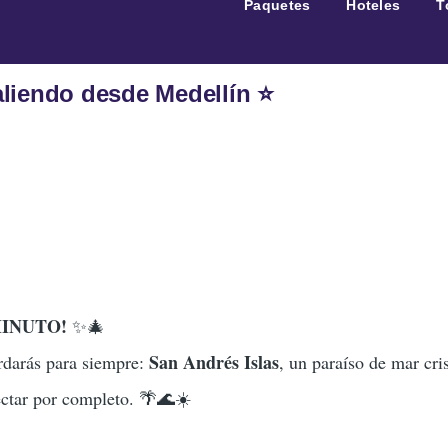
Paquetes
Hoteles
T
aliendo desde Medellín ⭐
MINUTO!
✨🎄
San Andrés Islas
rdarás para siempre:
, un paraíso de mar cris
ectar por completo. 🌴🌊☀️