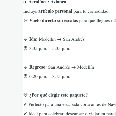
Aerolínea: Avianca
✈️
artículo personal
Incluye
para tu comodidad.
Vuelo directo sin escalas
🛫
para que llegues más
Ida:
🔹
Medellín → San Andrés
⏰ 3:35 p.m. – 5:35 p.m.
Regreso:
🔹
San Andrés → Medellín
⏰ 6:20 p.m. – 8:15 p.m.
¿Por qué elegir este paquete?
💛
✔ Perfecto para una escapada corta antes de Nav
✔ Ideal para celebrar, descansar o viajar en pare