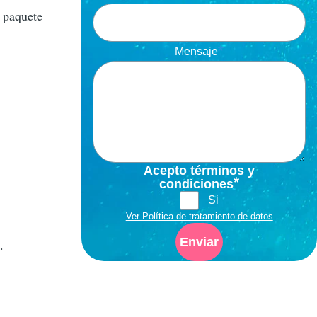
 paquete
Mensaje
Acepto términos y
condiciones
Si
Ver Política de tratamiento de datos
.